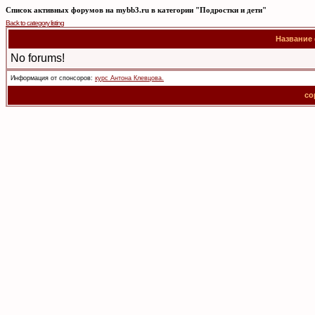
Список активных форумов на mybb3.ru в категории "Подростки и дети"
Back to category listing
Название
No forums!
Информация от спонсоров:
курс Антона Клевцова.
co